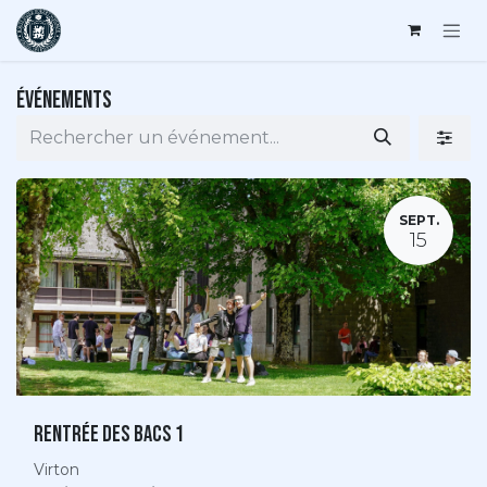
Se rendre au contenu
Événements
SEPT.
15
Rentrée des bacs 1
Virton