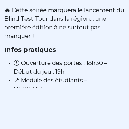
🔥
Cette soirée marquera le lancement du
Blind Test Tour dans la région… une
première édition à ne surtout pas
manquer !
Infos pratiques
🕖 Ouverture des portes : 18h30 –
Début du jeu : 19h
📍 Module des étudiants –
HERS, Virton
👥 Inscription par équipe (minimum 4
personnes)
🍻 Boissons et snacks disponibles sur
place