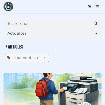
Se rendre au contenu
Actualités
7 Articles
Libramont cité
×