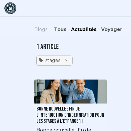
Se rendre au contenu
Accueil
À propos
Services
Actualités
Événemen
Blogs :
Tous
Actualités
Voyager
1 Article
stages
×
Bonne nouvelle : fin de
l’interdiction d’indemnisation pour
les stages à l’étranger !
Bonne nouvelle : fin de