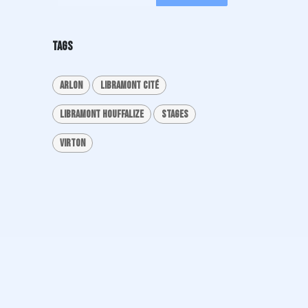
TAGS
Arlon
Libramont cité
Libramont Houffalize
stages
Virton